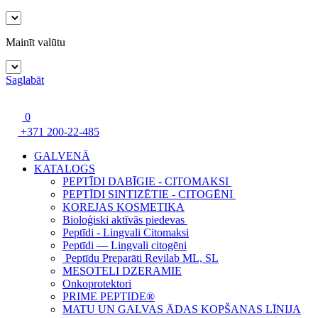
Mainīt valūtu
Saglabāt
0
+371 200-22-485
GALVENĀ
KATALOGS
PEPTĪDI DABĪGIE - CITOMAKSI
PEPTĪDI SINTIZĒTIE - CITOGĒNI
KOREJAS KOSMETIKA
Bioloģiski aktīvās piedevas
Peptīdi - Lingvali Citomaksi
Peptīdi — Lingvali citogēni
Peptīdu Preparāti Revilab ML, SL
MESOTELI DZERAMIE
Onkoprotektori
PRIME PEPTIDE®
MATU UN GALVAS ĀDAS KOPŠANAS LĪNIJA