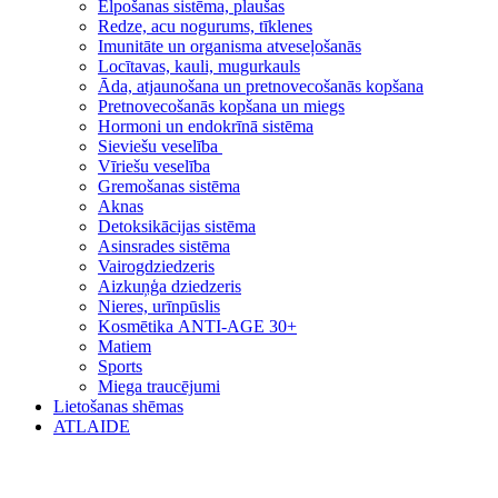
Elpošanas sistēma, plaušas
Redze, acu nogurums, tīklenes
Imunitāte un organisma atveseļošanās
Locītavas, kauli, mugurkauls
Āda, atjaunošana un pretnovecošanās kopšana
Pretnovecošanās kopšana un miegs
Hormoni un endokrīnā sistēma
Sieviešu veselība
Vīriešu veselība
Gremošanas sistēma
Aknas
Detoksikācijas sistēma
Asinsrades sistēma
Vairogdziedzeris
Aizkuņģa dziedzeris
Nieres, urīnpūslis
Kosmētika ANTI-AGE 30+
Matiem
Sports
Miega traucējumi
Lietošanas shēmas
ATLAIDE