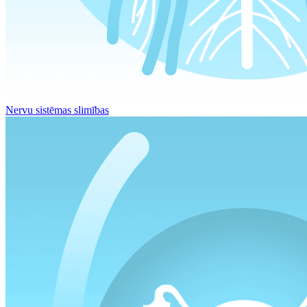
Nervu sistēmas slimības