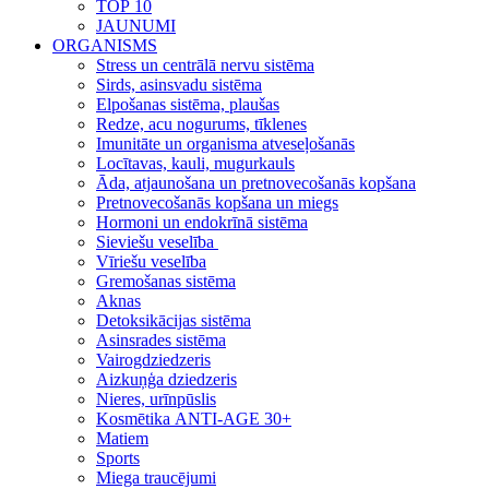
TOP 10
JAUNUMI
ORGANISMS
Stress un centrālā nervu sistēma
Sirds, asinsvadu sistēma
Elpošanas sistēma, plaušas
Redze, acu nogurums, tīklenes
Imunitāte un organisma atveseļošanās
Locītavas, kauli, mugurkauls
Āda, atjaunošana un pretnovecošanās kopšana
Pretnovecošanās kopšana un miegs
Hormoni un endokrīnā sistēma
Sieviešu veselība
Vīriešu veselība
Gremošanas sistēma
Aknas
Detoksikācijas sistēma
Asinsrades sistēma
Vairogdziedzeris
Aizkuņģa dziedzeris
Nieres, urīnpūslis
Kosmētika ANTI-AGE 30+
Matiem
Sports
Miega traucējumi