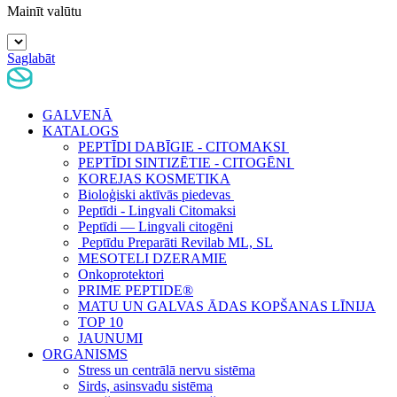
Mainīt valūtu
Saglabāt
GALVENĀ
KATALOGS
PEPTĪDI DABĪGIE - CITOMAKSI
PEPTĪDI SINTIZĒTIE - CITOGĒNI
KOREJAS KOSMETIKA
Bioloģiski aktīvās piedevas
Peptīdi - Lingvali Citomaksi
Peptīdi — Lingvali citogēni
Peptīdu Preparāti Revilab ML, SL
MESOTELI DZERAMIE
Onkoprotektori
PRIME PEPTIDE®
MATU UN GALVAS ĀDAS KOPŠANAS LĪNIJA
TOP 10
JAUNUMI
ORGANISMS
Stress un centrālā nervu sistēma
Sirds, asinsvadu sistēma