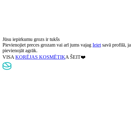
Jūsu iepirkumu grozs ir tukšs
Pievienojiet preces grozam
vai arī jums vajag
Ieiet
savā profilā, ja
pievienojāt agrāk.
VISA
KORĒJAS KOSMĒTIK
A ŠEIT❤️