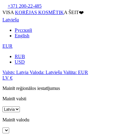
+371 200-22-485
VISA
KORĒJAS KOSMĒTIK
A ŠEIT❤️
Latviešu
Русский
English
EUR
RUB
USD
Valsts:
Latvia
Valoda:
Latviešu
Valūta:
EUR
LV
€
Mainīt reģionālos iestatījumus
Mainīt valsti
Mainīt valodu