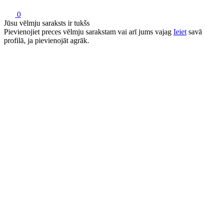
0
Jūsu vēlmju saraksts ir tukšs
Pievienojiet preces vēlmju sarakstam
vai arī jums vajag
Ieiet
savā
profilā, ja pievienojāt agrāk.