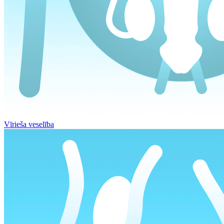
Vīrieša veselība