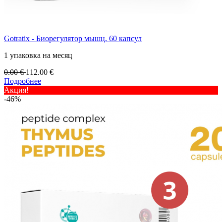
Gotratix - Биорегулятор мышц, 60 капсул
1 упаковка на месяц
0.00
€
112.00
€
Подробнее
Акция!
-46%