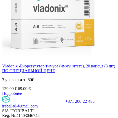
Vladonix -Биорегулятор тимуса (иммунитета), 20 капсул (3 шт)
ПО СПЕЦИАЛЬНОЙ ЦЕНЕ
3 упаковки за 80€
129.00
€
69.00
€
Подробнее
+371 200-22-485
irabella8@gmail.com
SIA “TORIBALT”
Reg. Nr.41503046742,