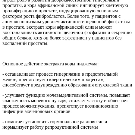
простаты, а кора африканской сливы ингибирует клеточную
пролиферацию в простате, индуцированную основным
фактором роста фибробластов. Более того, у пациентов с
аномально низким уровнем активности щелочной фосфатазы
в простате, экстракт коры африканской сливы может
восстанавливать активность щелочной фосфатазы и секрецию
общих белков, хотя он более эффективен у пациентов без
воспалений простаты.
Основное действие экстракта коры пиджеума:
- останавливает процесс гиперплазии в предстательной
железе, препятствует склеротическим процессам,
способствует предупреждению образования опухолевой ткани
- улучшает функцию мочевыделительной системы, повышает
эластичность мочевого пузыря, снижает частоту и облегчает
процесс мочеиспускания, препятствует возникновению
инфекции мочеполовых органов
- помогает установить гормональное равновесие и
нормализует работу репродуктивной системы