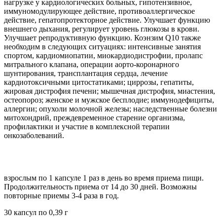
нагрузке у кардиологических больных, гипотензивное,
иммуномодулирующее действие, противоаллергическое
действие, гепатопротекторное действие. Улучшает функцию
внешнего дыхания, регулирует уровень глюкозы в крови.
Улучшает репродуктивную функцию. Коэнзим Q10 также
необходим в следующих ситуациях: интенсивные занятия
спортом, кардиомиопатии, миокардиодистрофии, пролапс
митрального клапана, операции аорто-коронарного
шунтирования, трансплантация сердца, лечение
кардиотоксичными цитостатиками; циррозы, гепатиты,
жировая дистрофия печени; мышечная дистрофия, миастения,
остеопороз; женское и мужское бесплодие; иммунодефициты,
аллергии; опухоли молочной железы; наследственные болезни
митохондрий, преждевременное старение организма,
профилактики и участие в комплексной терапии
онкозаболеваний.
взрослым по 1 капсуле 1 раз в день во время приема пищи.
Продолжительность приема от 14 до 30 дней. Возможны
повторные приемы 3-4 раза в год.
30 капсул по 0,39 г