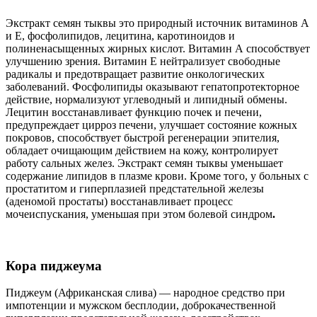
Экстракт семян тыквы это природный источник витаминов А
и Е, фосфолипидов, лецитина, каротиноидов и
полиненасыщенных жирных кислот. Витамин А способствует
улучшению зрения. Витамин Е нейтрализует свободные
радикалы и предотвращает развитие онкологических
заболеваний. Фосфолипиды оказывают гепатопротекторное
действие, нормализуют углеводный и липидный обмены.
Лецитин восстанавливает функцию почек и печени,
предупреждает цирроз печени, улучшает состояние кожных
покровов, способствует быстрой регенерации эпителия,
обладает очищающим действием на кожу, контролирует
работу сальных желез. Экстракт семян тыквы уменьшает
содержание липидов в плазме крови. Кроме того, у больных с
простатитом и гиперплазией предстательной железы
(аденомой простаты) восстанавливает процесс
мочеиспускания, уменьшая при этом болевой синдром
.
Кора пиджеума
Пиджеум (Африканская слива) — народное средство при
импотенции и мужском бесплодии, доброкачественной