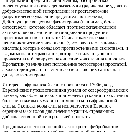
гиперплазии предстательной железы, расстройствах
мочеиспускания после аденомэктомии (радикальное удаление
доброкачественной гиперплазии) и простатэктомии
(хирургическое удаление предстательной железы).
Действующие вещества: фитостеролы (например, бета-
ситостерол), которые обладают противовоспалительной
активностью вследствие ингибирования продукции
простагландинов в простате. Слива также содержит
пентациклические тритерпены (урсоловую и олеановую
кислоты), которые обладают противоотечными свойствами, и
n-докозанол и тетракозанол, которые снижают уровни
пролактина и блокируют накопление холестерина в простате.
Пролактин увеличивает поглощение тестостерона простатой,
а холестерин увеличивает число связывающих сайтов для
дигидротестостерона.
Интерес к африканской сливе проявился в 1700г., когда
Европейские путешественники узнали от североафриканских
племен, как облегчать боль при мочеиспускании и как лечить
болезни пожилых мужчин с помощью кора африканской
сливы. Экстракт коры сливы используется в Европе с
середины 60-х годов для лечения мужчин, страдающих
доброкачественной гиперплазией простаты.
Предполагают, что основной фактор роста фибробластов
играет роль в развитии доброкачественной гиперплазии