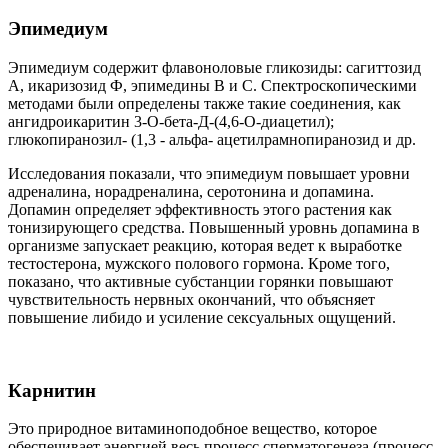
Эпимедиум
Эпимедиум содержит флавоноловые гликозиды: сагиттозид
А, икаризозид Ф, эпимедины В и С. Спектроскопическими
методами были определены также такие соединения, как
ангидроикаритин 3-О-бета-Д-(4,6-О-диацетил);
глюкопиранозил- (1,3 - альфа- ацетилрамнопиранозид и др.
Исследования показали, что эпимедиум повышает уровни
адреналина, норадреналина, серотонина и допамина.
Допамин определяет эффективность этого растения как
тонизирующего средства. Повышенный уровнь допамина в
организме запускает реакцию, которая ведет к выработке
тестостерона, мужского полового гормона. Кроме того,
показано, что активные субстанции горянки повышают
чувствительность нервных окончаний, что объясняет
повышение либидо и усиление сексуальных ощущений.
Карнитин
Это природное витаминоподобное вещество, которое
обеспечивает энергией весь процесс сперматогенеза (процесс