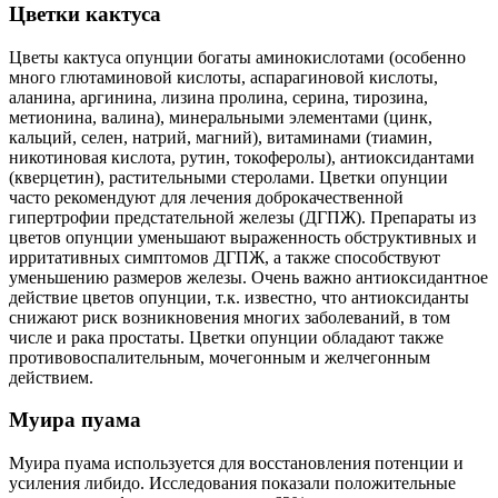
Цветки кактуса
Цветы кактуса опунции богаты аминокислотами (особенно
много глютаминовой кислоты, аспарагиновой кислоты,
аланина, аргинина, лизина пролина, серина, тирозина,
метионина, валина), минеральными элементами (цинк,
кальций, ceлeн, натрий, магний), витаминами (тиамин,
никотиновая кислота, рутин, токоферолы), антиоксидантами
(кверцетин), растительными стеролами. Цветки опунции
часто рекомендуют для лечения доброкачественной
гипертрофии предстательной железы (ДГПЖ). Препараты из
цветов опунции уменьшают выраженность обструктивных и
ирритативных симптомов ДГПЖ, а также способствуют
уменьшению размеров железы. Очень важно антиоксидантное
действие цветов опунции, т.к. известно, что антиоксиданты
снижают риск возникновения многих заболеваний, в том
числе и рака простаты. Цветки опунции обладают также
противовоспалительным, мочегонным и желчегонным
действием.
Муира пуама
Муира пуама используется для восстановления потенции и
усиления либидо. Исследования показали положительные