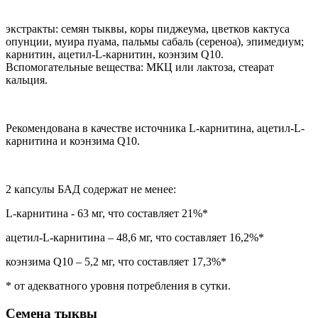
экстракты: семян тыквы, коры пиджеума, цветков кактуса
опунции, муира пуама, пальмы сабаль (сереноа), эпимедиум;
карнитин, ацетил-L-карнитин, коэнзим Q10.
Вспомогательные вещества: МКЦ или лактоза, стеарат
кальция.
Рекомендована в качестве источника L-карнитина, ацетил-L-
карнитина и коэнзима Q10.
2 капсулы БАД содержат не менее:
L-карнитина - 63 мг, что составляет 21%*
ацетил-L-карнитина – 48,6 мг, что составляет 16,2%*
коэнзима Q10 – 5,2 мг, что составляет 17,3%*
* от адекватного уровня потребления в сутки.
Семена тыквы