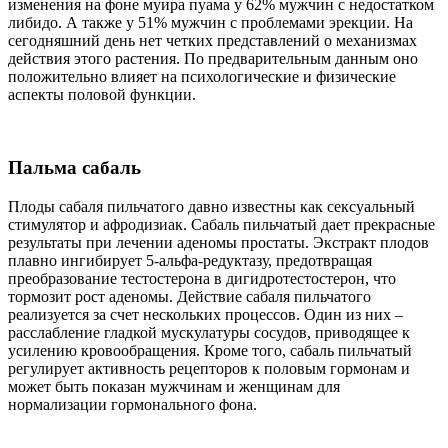
изменения на фоне муира пуама у 62% мужчин с недостатком
либидо. А также у 51% мужчин с проблемами эрекции. На
сегодняшний день нет четких представлений о механизмах
действия этого растения. По предварительным данным оно
положительно влияет на психологические и физические
аспекты половой функции.
Пальма сабаль
Плоды сабаля пильчатого давно известны как сексуальный
стимулятор и афродизиак. Сабаль пильчатый дает прекрасные
результаты при лечении аденомы простаты. Экстракт плодов
плавно ингибирует 5-альфа-редуктазу, предотвращая
преобразование тестостерона в дигидротестостерон, что
тормозит рост аденомы. Действие сабаля пильчатого
реализуется за счет нескольких процессов. Один из них –
расслабление гладкой мускулатуры сосудов, приводящее к
усилению кровообращения. Кроме того, сабаль пильчатый
регулирует активность рецепторов к половым гормонам и
может быть показан мужчинам и женщинам для
нормализации гормонального фона.